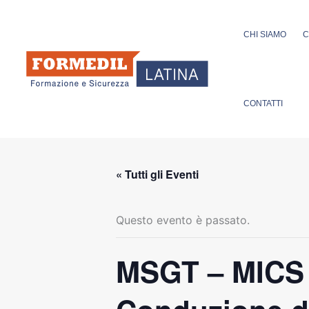
Vai
al
CHI SIAMO
C
contenuto
CONTATTI
« Tutti gli Eventi
Questo evento è passato.
MSGT – MICS S