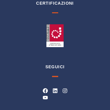
CERTIFICAZIONI
SEGUICI
Facebook
Youtube
Linkedin
Instagram