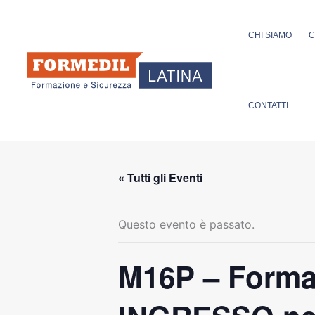
Vai
al
CHI SIAMO
C
contenuto
CONTATTI
« Tutti gli Eventi
Questo evento è passato.
M16P – Formaz