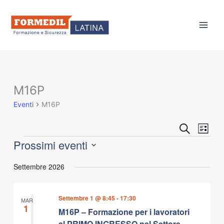
Vai
al
contenuto
M16P
Eventi
Eventi
M16P
Eventi
Event
Cerca
Lista
Ricerca
Viste
Prossimi eventi
e
Navig
Seleziona
viste
Settembre 2026
la
Navigazione
data.
Settembre 1 @ 8:45
-
17:30
MAR
1
M16P – Formazione per i lavoratori
al PRIMO INGRESSO nel Settore