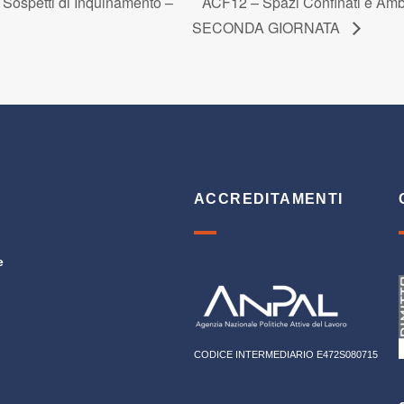
Sospetti di Inquinamento –
ACF12 – Spazi Confinati e Ambi
SECONDA GIORNATA
ACCREDITAMENTI
e
CODICE INTERMEDIARIO E472S080715