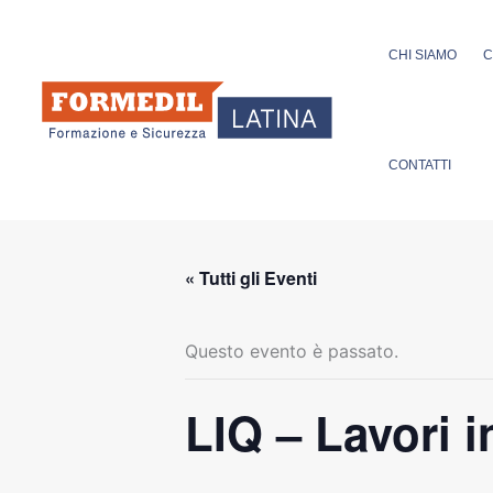
Vai
al
CHI SIAMO
C
contenuto
CONTATTI
« Tutti gli Eventi
Questo evento è passato.
LIQ – Lavori i