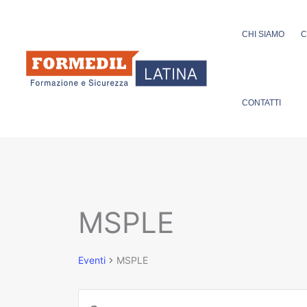
Vai
al
CHI SIAMO
C
contenuto
CONTATTI
MSPLE
Eventi
Eventi
MSPLE
Eventi
Inserisci