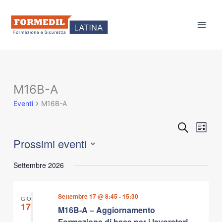
Vai
al
contenuto
M16B-A
Eventi
Eventi
M16B-A
Eventi
Event
Cerca
Lista
Ricerca
Viste
Prossimi eventi
e
Navig
Seleziona
viste
Settembre 2026
la
Navigazione
data.
Settembre 17 @ 8:45
-
15:30
GIO
17
M16B-A – Aggiornamento
Formazione di base per i lavoratori