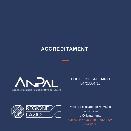
ACCREDITAMENTI
CODICE INTERMEDIARIO
E472S080715
Ente accreditato per Attività di
Formazione
e Orientamento
03/04/19 n°G03948
|
05/02/24
n°G01165