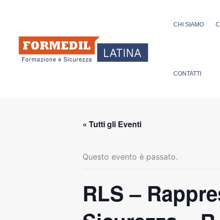
Vai
al
CHI SIAMO
C
contenuto
CONTATTI
« Tutti gli Eventi
Questo evento è passato.
RLS – Rappres