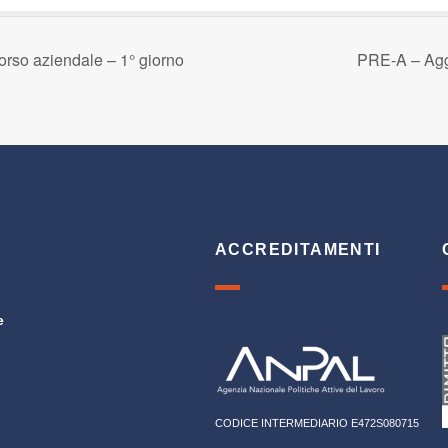
rso aziendale – 1° giorno
PRE-A – Agg
ACCREDITAMENTI
e
CODICE INTERMEDIARIO E472S080715