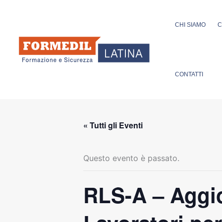
Vai
al
CHI SIAMO
C
contenuto
CONTATTI
« Tutti gli Eventi
Questo evento è passato.
RLS-A – Aggi