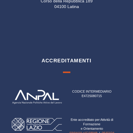
Corso della Repubblica 189
04100 Latina
ACCREDITAMENTI
CODICE INTERMEDIARIO
E472S080715
Ente accreditato per Attività di
Formazione
e Orientamento
03/04/19 n°G03948
|
05/02/24