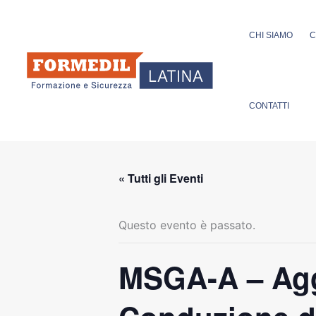
Vai
al
CHI SIAMO
C
contenuto
CONTATTI
« Tutti gli Eventi
Questo evento è passato.
MSGA-A – Agg