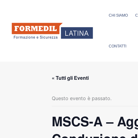
Vai
al
CHI SIAMO
C
contenuto
CONTATTI
« Tutti gli Eventi
Questo evento è passato.
MSCS-A – Agg