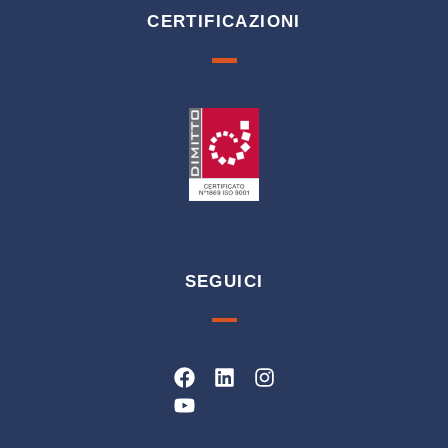
CERTIFICAZIONI
SEGUICI
Facebook
Youtube
Linkedin
Instagram