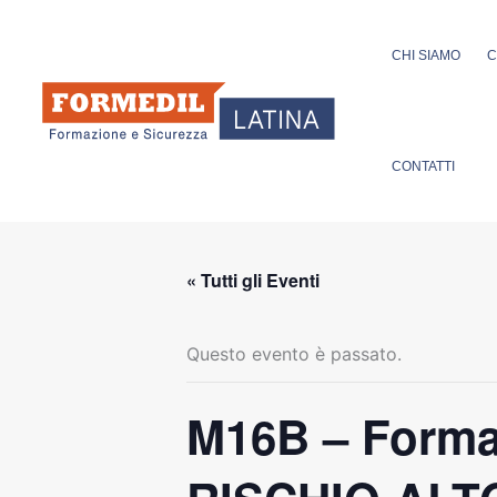
Vai
al
CHI SIAMO
C
contenuto
CONTATTI
« Tutti gli Eventi
Questo evento è passato.
M16B – Formaz