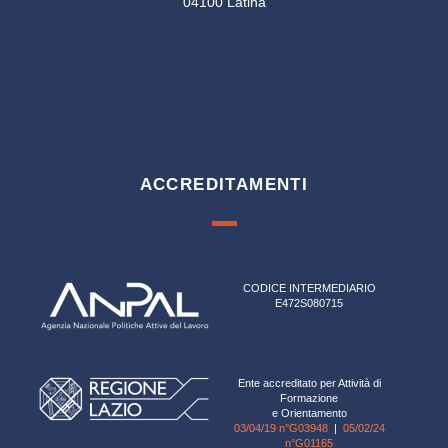
04100 Latina
ACCREDITAMENTI
CODICE INTERMEDIARIO
E472S080715
Ente accreditato per Attività di
Formazione
e Orientamento
03/04/19 n°G03948
|
05/02/24
n°G01165