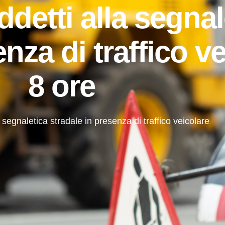
ddetti alla segnal
nza di traffico v
8 ore
a segnaletica stradale in presenza di traffico veicolare