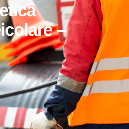
etica
eicolare –