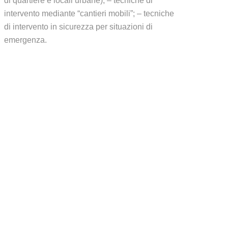
di quartiere e locali urbane); – tecniche di
intervento mediante “cantieri mobili”; – tecniche
di intervento in sicurezza per situazioni di
emergenza.