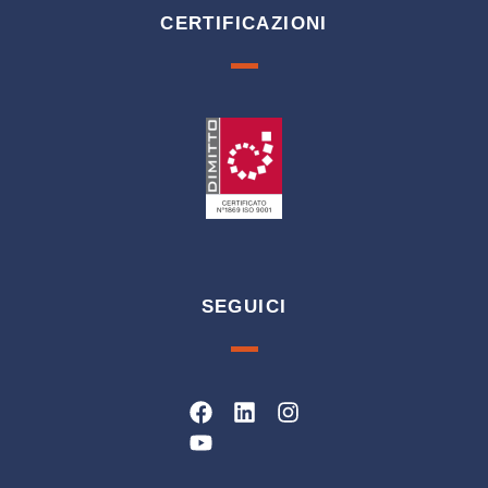
CERTIFICAZIONI
SEGUICI
Facebook
Youtube
Linkedin
Instagram